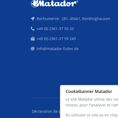
Bochumerstr. 281, 45661, Recklinghausen
+49 (0) 2361-37 59 20
+49 (0) 2361-37 59 249
info@matador-futter.de
Cookiebanner Matador
Le site Matador utilise des coo
choses, pour l'analyser et l'
Déclaration de protection des données Matado
En utilisant ce site ou en cliq