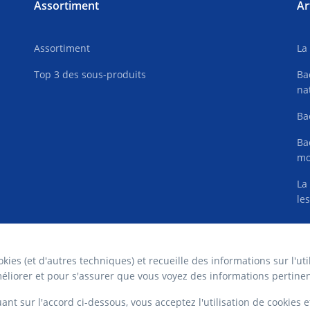
Assortiment
Ar
Assortiment
La
Top 3 des sous-produits
Ba
na
Ba
Ba
mo
La
le
kies (et d'autres techniques) et recueille des informations sur l'uti
améliorer et pour s'assurer que vous voyez des informations pertine
r GmbH
uant sur l'accord ci-dessous, vous acceptez l'utilisation de cookies e