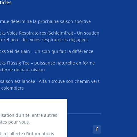
ticles
 mue détermine la prochaine saison sportive
cks Voies Respiratoires (Schleimfrei) - Un soutien
turel pour des voies respiratoires dégagées
cks Sel de Bain – Un soin qui fait la différence
cks Flüssig Tee – puissance naturelle en forme
derne de haut niveau
 saison est lancée : Alfa 1 trouve son chemin vers
s colombiers
lisation du site, entre autres
ntes pour vous.
t la collecte d'informations