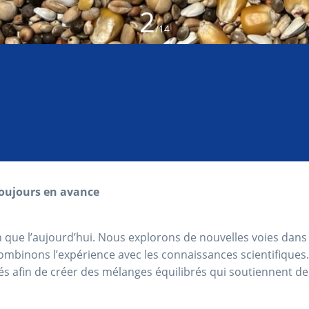
2
/14
oujours en avance
que l’aujourd’hui. Nous explorons de nouvelles voies dans 
mbinons l’expérience avec les connaissances scientifiques
s afin de créer des mélanges équilibrés qui soutiennent d