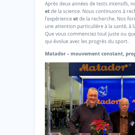
Après deux années de tests intensifs, n
et
de la science. Nous continuons à rech
l’expérience
et
de la recherche. Nos for
une attention particulière à la santé, à
Que vous commenciez tout juste ou que
qui évolue avec les progrès du sport.
Matador – mouvement constant, prog