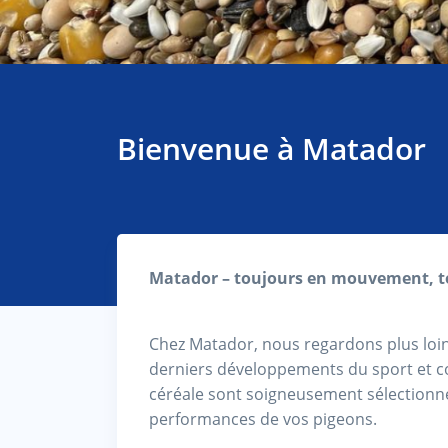
Bienvenue à Matador
Matador – toujours en mouvement, t
Chez Matador, nous regardons plus loin 
derniers développements du sport et co
céréale sont soigneusement sélectionné
performances de vos pigeons.