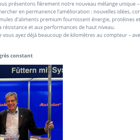
ous présentons fièrement notre nouveau mélange unique – le
ercher en permanence l’amélioration : nouvelles idées, comp
mules d’aliments premium fournissent énergie, protéines et 
 la résistance et aux performances de haut niveau.
 vous ayez déjà beaucoup de kilomètres au compteur – ave
rès constant