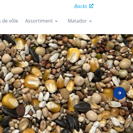
Backs
s de vôle
Assortiment
Matador