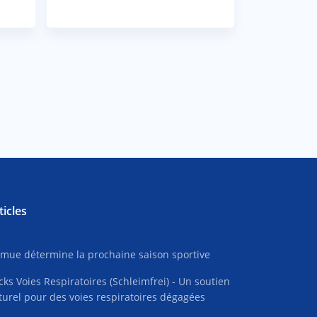
ticles
 mue détermine la prochaine saison sportive
cks Voies Respiratoires (Schleimfrei) - Un soutien
turel pour des voies respiratoires dégagées