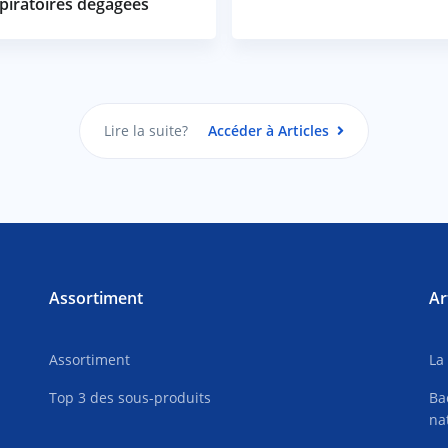
piratoires dégagées
Lire la suite?
Accéder à Articles
Assortiment
Ar
Assortiment
La
Top 3 des sous-produits
Ba
na